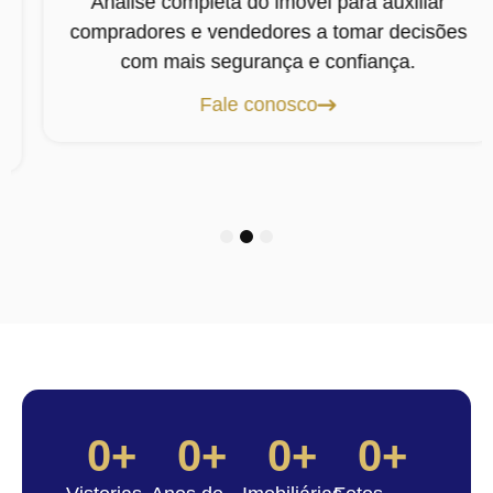
Análise completa do imóvel para auxiliar
compradores e vendedores a tomar decisões
com mais segurança e confiança.
Fale conosco
1
2
3
0
+
0
+
0
+
0
+