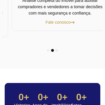
Análise completa do imóvel para auxiliar
compradores e vendedores a tomar decisões
com mais segurança e confiança.
Fale conosco
1
2
3
0
+
0
+
0
+
0
+