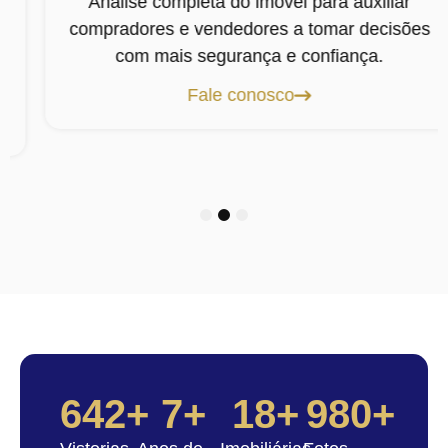
Análise completa do imóvel para auxiliar
compradores e vendedores a tomar decisões
com mais segurança e confiança.
Fale conosco
1
2
3
642
+
7
+
18
+
980
+