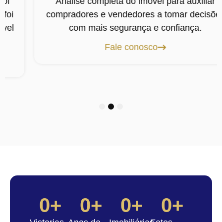
Análise completa do imóvel para auxiliar
compradores e vendedores a tomar decisões
com mais segurança e confiança.
Fale conosco
1
2
3
0
+
0
+
0
+
0
+