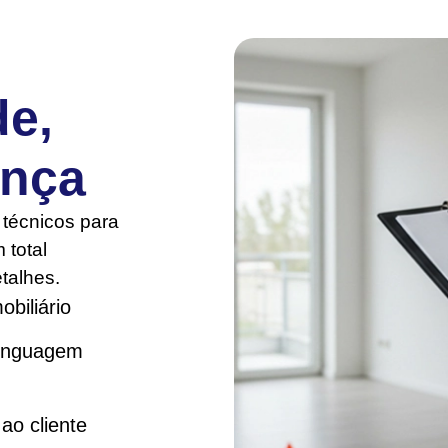
de,
ança
 técnicos para
 total
talhes.
biliário
ao cliente