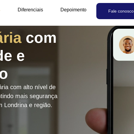
s
Diferenciais
Depoimento
Fale conosco
ária
com
de e
mo
ária com alto nível de
antindo mais segurança
em Londrina e região.