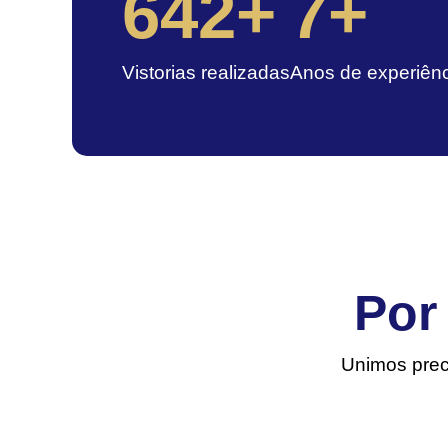
642
+
7
+
Vistorias realizadas
Anos de experiên
Por
Unimos prec