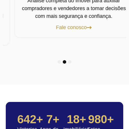
Análise completa do imóvel para auxiliar
compradores e vendedores a tomar decisões
com mais segurança e confiança.
Fale conosco
1
2
3
642
+
7
+
18
+
980
+